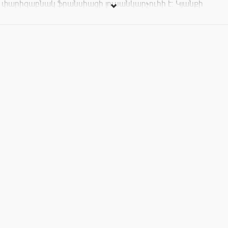
փարիզաբնակ ֆրանսիացի լուսանկարչուհի է: Կյանքի
հարվածներից տուժում են նրանց երազանքները, բայց
դժբախտություններն օգնում են նրանց ամրանալ՝ մեծ ծով
դուրս գալու համար: