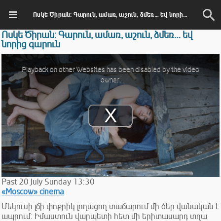
Ոսկե Ծիրան: Գարուն, ամառ, աշուն, ձմեռ… եվ նորից գարուն
Ոսկե Ծիրան: Գարուն, ամառ, աշուն, ձմեռ… եվ
նորից գարուն
This
is
Playback on other Websites has been disabled by the video
a
modal
owner.
window.
Play
Video
Past
20
July
Sunday
13:30
«Moscow» cinema
Մեկուսի լճի փոքրիկ լողացող տաճարում մի ծեր վանական է
ապրում: Իմաստուն վարպետի հետ մի երիտասարդ տղա