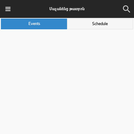
Մաչանենց թատրոն
Events
Schedule