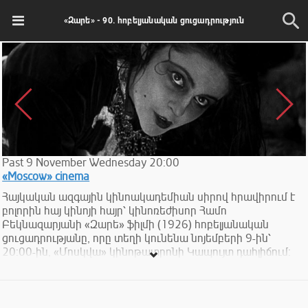
«Զարե» - 90. հոբելյանական ցուցադրություն
Past
9
November
Wednesday
20:00
«Moscow» cinema
Հայկական ազգային կինոակադեմիան սիրով հրավիրում է
բոլորին հայ կինոյի հայր՝ կինոռեժիսոր Համո
Բեկնազարյանի «Զարե» ֆիլմի (1926) հոբելյանական
ցուցադրությանը, որը տեղի կունենա նոյեմբերի 9-ին՝
20:00-ին, «Մոսկվա» կինոթատրոնի Կապույտ դահլիճում:
Այդ օրը «Զարեն» կդառնա ուղիղ 90 տարեկան, քանզի 1926
թվականին հենց նոյեմբերի 9-ին է եղել ֆիլմի պրեմիերան:
Բոլորովին վերջերս «Ոսկե ծիրան» կինոյի զարգացման
հիմնադրամի ջանքերով արվել է «Զարեի» բարձրորակ